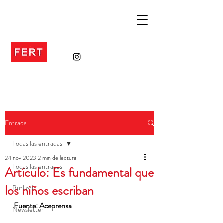
Entrada
Todas las entradas
24 nov 2023
2 min de lectura
Todas las entradas
Artículo: Es fundamental que
los niños escriban
Butlletí
Fuente: Aceprensa
Newsletter