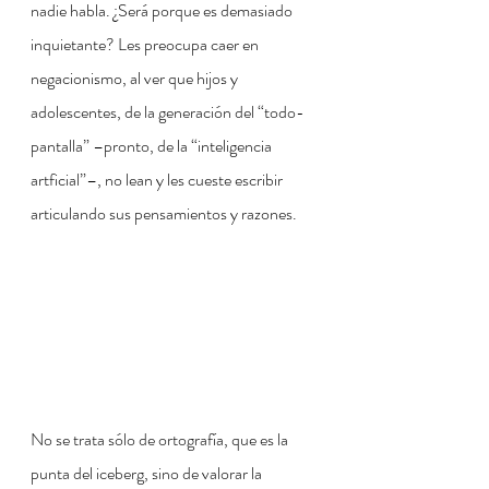
nadie habla. ¿Será porque es demasiado 
inquietante? Les preocupa caer en 
negacionismo, al ver que hijos y 
adolescentes, de la generación del “todo-
pantalla” –pronto, de la “inteligencia 
artficial”–, no lean y les cueste escribir 
articulando sus pensamientos y razones.
No se trata sólo de ortografía, que es la 
punta del iceberg, sino de valorar la 