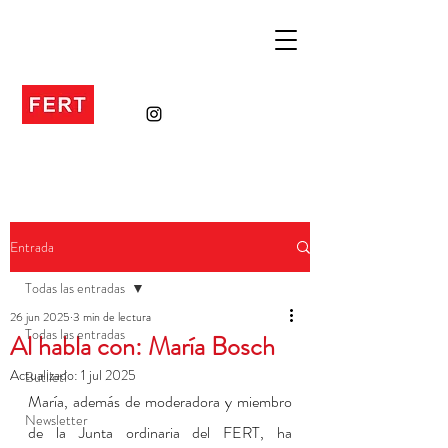
Entrada
Todas las entradas
26 jun 2025
3 min de lectura
Todas las entradas
Al habla con: María Bosch
Actualizado:
1 jul 2025
Butlletí
María, además de moderadora y miembro 
Newsletter
de la Junta ordinaria del FERT, ha 