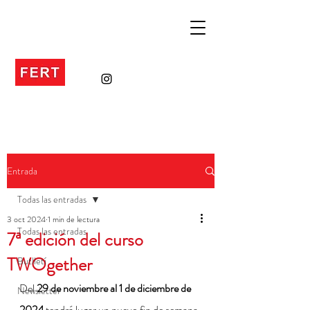
Entrada
Todas las entradas
3 oct 2024
1 min de lectura
Todas las entradas
7ª edición del curso
TWOgether
Butlletí
Del
 29 de noviembre al 1 de diciembre
de 
Newsletter
2024
 tendrá lugar un nuevo fin de semana 